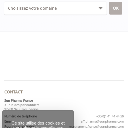
CONTACT
Sun Pharma France
31 rue des poissonniers
92200 Neuilly-sur-seine
Numéro de téléphone
+33(0)1 41 44 44 50
Email
aff.pharma@sunpharma.com
Ce site utilise des cookies et
Pour nous rejoindre
recrutement.france@sunpharma.com
vous donne le contrôle sur