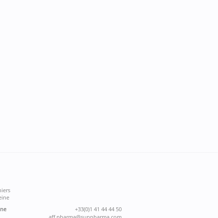
iers
eine
one
+33(0)1 41 44 44 50
aff.pharma@sunpharma.com