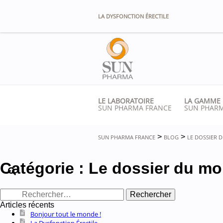
Panneau de gestion des cookies
LA DYSFONCTION ÉRECTILE
LE LABORATOIRE
LA GAMME
SUN PHARMA FRANCE
SUN PHAR
>
>
SUN PHARMA FRANCE
BLOG
LE DOSSIER 
Catégorie :
Le dossier du mo
Rechercher :
Articles récents
Bonjour tout le monde !
La Dysfonction Érectile