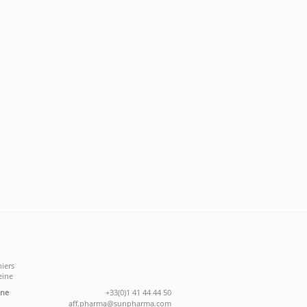
iers
eine
one
+33(0)1 41 44 44 50
aff.pharma@sunpharma.com