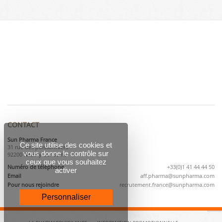
CONTACT
Sun Pharma France
Ce site utilise des cookies et
31 rue des poissonniers
vous donne le contrôle sur
92200 Neuilly-sur-seine
ceux que vous souhaitez
Numéro de téléphone
+33(0)1 41 44 44 50
activer
Email
aff.pharma@sunpharma.com
Pour nous rejoindre
recrutement.france@sunpharma.com
Personnaliser