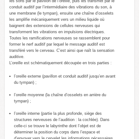
les sons par le pavillon de l’oreille, puis les transmet par le
conduit auditif par l’intermédiaire des vibrations du son, à
une membrane (le tympan), ensuite une chaîne d’osselets
les amplifie mécaniquement vers un milieu liquide où
baignent des extensions de cellules nerveuses qui
transforment les vibrations en impulsions électriques.
Toutes les ramifications nerveuses se rassemblent pour
former le nerf auditif par lequel le message auditif est
transféré vers le cerveau. C’est ainsi que naît la sensation
auditive.
L’oreille est schématiquement découpée en trois parties :
l’oreille externe (pavillon et conduit auditif jusqu’en avant
du tympan) ;
l’oreille moyenne (la chaîne d’osselets en arrière du
tympan) ;
l’oreille interne (partie la plus profonde, siège des
structures nerveuses de l’audition : la cochlée). Dans
celle-ci se trouve le labyrinthe dont l’objet est de
déterminer la position du corps dans l’espace et
d’envoyer vers le cervelet les informations nécessaires