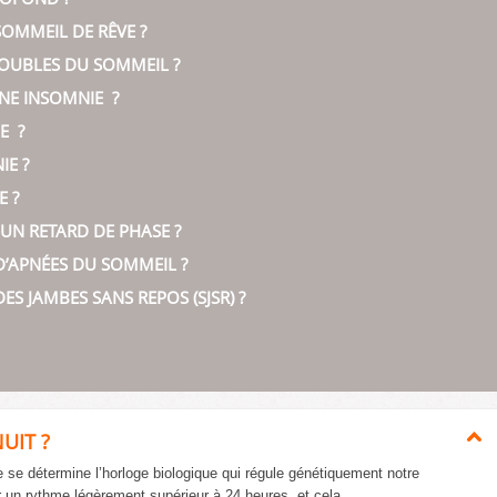
OMMEIL DE RÊVE ?
ROUBLES DU SOMMEIL ?
NE INSOMNIE ?
E ?
IE ?
E ?
UN RETARD DE PHASE ?
D’APNÉES DU SOMMEIL ?
S JAMBES SANS REPOS (SJSR) ?
UIT ?
 se détermine l’horloge biologique qui régule génétiquement notre
r un rythme légèrement supérieur à 24 heures, et cela