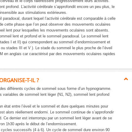
erveau et le corps ralentissent progressivement leurs activités.
 profond. L’activité cérébrale s’approfondit encore un peu plus, le
insensible aux stimulations extérieures.
 paradoxal, durant lequel l’activité cérébrale est comparable à celle
 de cette phase que l’on peut observer des mouvements oculaires
eil lent pour lesquelles les mouvements oculaires sont absents.
sommeil lent et profond et le sommeil paradoxal. Le sommeil lent
ades I et II) qui correspondent au sommeil d’endormissement et
 ou stades III et V ). Le stade du sommeil le plus proche de l’éveil
M en anglais car caractérisé par des mouvements oculaires rapides
RGANISE-T-IL ?
des différents cycles de sommeil sous forme d’un hypnogramme.
s variables de sommeil lent léger (N1, N2), sommeil lent profond
n état entre l’éveil et le sommeil et dure quelques minutes pour
 est alors réellement endormi. Le sommeil continue de s’approfondir
d. Ce dernier est interrompu par un sommeil lent léger avant de se
ron 1h30 après le début de l’endormissement.
 cycles successifs (4 à 6). Un cycle de sommeil dure environ 90