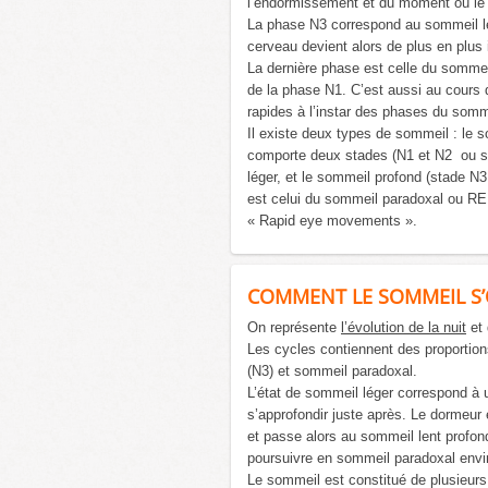
l’endormissement et du moment où le c
La phase N3 correspond au sommeil lent
cerveau devient alors de plus en plus 
La dernière phase est celle du sommeil
de la phase N1. C’est aussi au cours
rapides à l’instar des phases du somm
Il existe deux types de sommeil : le 
comporte deux stades (N1 et N2 ou st
léger, et le sommeil profond (stade N3
est celui du sommeil paradoxal ou RE
« Rapid eye movements ».
COMMENT LE SOMMEIL S’O
On représente
l’évolution de la nuit
et 
Les cycles contiennent des proportion
(N3) et sommeil paradoxal.
L’état de sommeil léger correspond à u
s’approfondir juste après. Le dormeur
et passe alors au sommeil lent profon
poursuivre en sommeil paradoxal envi
Le sommeil est constitué de plusieurs