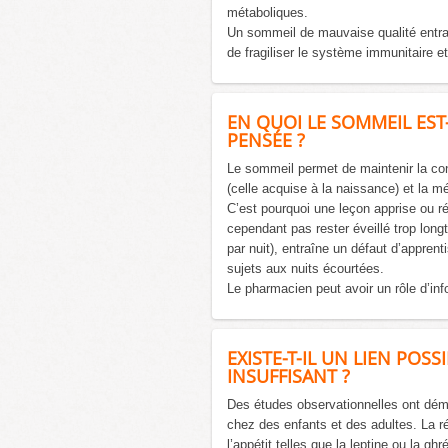
métaboliques.
Un sommeil de mauvaise qualité entrai
de fragiliser le système immunitaire e
EN QUOI LE SOMMEIL EST-
PENSÉE ?
Le sommeil permet de maintenir la con
(celle acquise à la naissance) et la m
C’est pourquoi une leçon apprise ou ré
cependant pas rester éveillé trop lon
par nuit), entraîne un défaut d’apprent
sujets aux nuits écourtées.
Le pharmacien peut avoir un rôle d’in
EXISTE-T-IL UN LIEN POS
INSUFFISANT ?
Des études observationnelles ont démo
chez des enfants et des adultes. La r
l’appétit telles que la leptine ou la gh