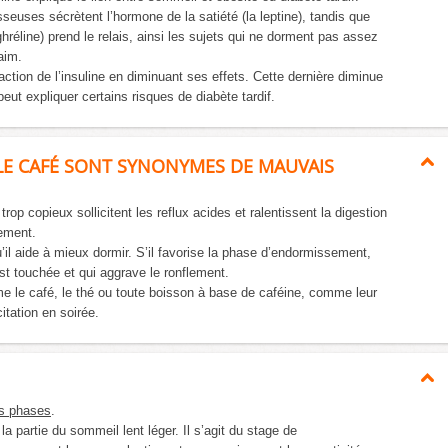
seuses sécrètent l’hormone de la satiété (la leptine), tandis que
 ghréline) prend le relais, ainsi les sujets qui ne dorment pas assez
aim.
action de l’insuline en diminuant ses effets. Cette dernière diminue
eut expliquer certains risques de diabète tardif.
LE CAFÉ SONT SYNONYMES DE MAUVAIS
trop copieux sollicitent les reflux acides et ralentissent la digestion
sement.
u’il aide à mieux dormir. S’il favorise la phase d’endormissement,
est touchée et qui aggrave le ronflement.
e le café, le thé ou toute boisson à base de caféine, comme leur
itation en soirée.
s phases
.
 partie du sommeil lent léger. Il s’agit du stage de