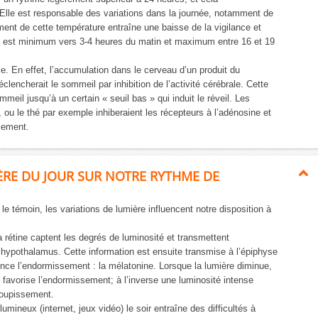
lle est responsable des variations dans la journée, notamment de
ment de cette température entraîne une baisse de la vigilance et
ce est minimum vers 3-4 heures du matin et maximum entre 16 et 19
le. En effet, l’accumulation dans le cerveau d’un produit du
lencherait le sommeil par inhibition de l’activité cérébrale. Cette
meil jusqu’à un certain « seuil bas » qui induit le réveil. Les
, ou le thé par exemple inhiberaient les récepteurs à l’adénosine et
sement.
ÈRE DU JOUR SUR NOTRE RYTHME DE
 témoin, les variations de lumière influencent notre disposition à
 rétine captent les degrés de luminosité et transmettent
l’hypothalamus. Cette information est ensuite transmise à l’épiphyse
ence l’endormissement : la mélatonine. Lorsque la lumière diminue,
 favorise l’endormissement; à l’inverse une luminosité intense
soupissement.
umineux (internet, jeux vidéo) le soir entraîne des difficultés à