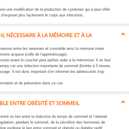
ne une modification de la production de cytokines qui a pour effet
t d’exposer plus facilement le corps aux infections.
IL NÉCESSAIRE À LA MÉMOIRE ET À LA
nexion entre les neurones et consolide ainsi la mémoire innée
émoire acquise (celle de l’apprentissage).
visée avant le coucher peut parfois aider à la mémoriser. Il ne faut
gtemps car une réduction importante de sommeil (limitée à 5 heures
issage. Il est donc important d’en informer les adolescents trop
formation et de prévention dans ce cas.
SIBLE ENTRE OBÉSITÉ ET SOMMEIL
ntré un lien entre la réduction du temps de sommeil et l’obésité
égulation, pendant le sommeil, de la sécrétion des hormones de
réline explique le lien entre sommeil et obésité ou diabète tardif.