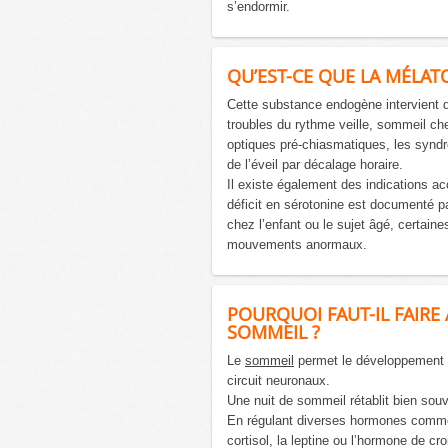
s’endormir.
QU’EST-CE QUE LA MÉLAT
Cette substance endogène intervient d
troubles du rythme veille, sommeil che
optiques pré-chiasmatiques, les synd
de l’éveil par décalage horaire.
Il existe également des indications a
déficit en sérotonine est documenté
chez l’enfant ou le sujet âgé, certain
mouvements anormaux.
POURQUOI FAUT-IL FAIRE
SOMMEIL ?
Le
sommeil
permet le développement et
circuit neuronaux.
Une nuit de sommeil rétablit bien sou
En régulant diverses hormones comme c
cortisol, la leptine ou l’hormone de cr