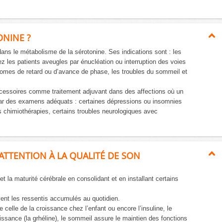
ONINE ?
ans le métabolisme de la sérotonine. Ses indications sont : les
z les patients aveugles par énucléation ou interruption des voies
romes de retard ou d’avance de phase, les troubles du sommeil et
ccessoires comme traitement adjuvant dans des affections où un
 par des examens adéquats : certaines dépressions ou insomnies
es chimiothérapies, certains troubles neurologiques avec
 ATTENTION À LA QUALITÉ DE SON
 la maturité cérébrale en consolidant et en installant certains
vent les ressentis accumulés au quotidien.
elle de la croissance chez l’enfant ou encore l’insuline, le
oissance (la grhéline), le sommeil assure le maintien des fonctions